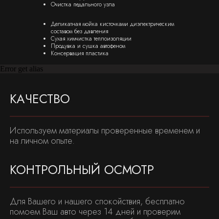
Очистка педального узла
Деликатная мойка кисточками диэлектрическим
составом без давления
Сухая химчистка теплоизоляции
Продувка и сушка автофеном
Консервация пластика
Error get alias
КАЧЕСТВО
Используем материалы проверенные временем и
на личном опыте.
КОНТРОЛЬНЫЙ ОСМОТР
ПЛЁНКА
ДЕТЕЙЛИНГ
Для Вашего и нашего спокойствия, бесплатно
Антигравийная
Керамика для авто
помоем Ваш авто через 14 дней и проверим
пленка
Цветной полиуретан
Полировка