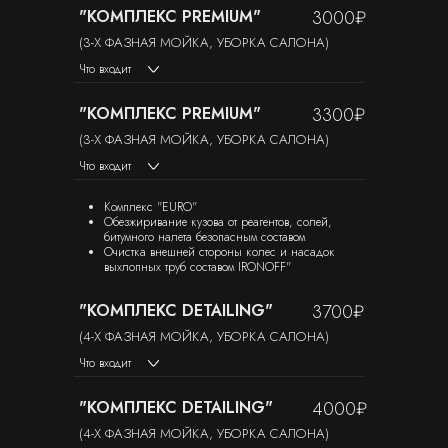
"КОМПЛЕКС PREMIUM"
3000₽
(3-Х ФАЗНАЯ МОЙКА, УБОРКА САЛОНА)
Что входит
"КОМПЛЕКС PREMIUM"
3300₽
(3-Х ФАЗНАЯ МОЙКА, УБОРКА САЛОНА)
Что входит
Комплекс "EURO"
Обезжиривание кузова от реагентов, солей,
Отзывы
битумного налета безопасным составом
Очистка внешней стороны колес и насадок
выхлопных труб составом IRONOFF"
Более 1000 сделанных авто
5 звёзд на
Я.Картах
"КОМПЛЕКС DETAILING"
3700₽
(4-Х ФАЗНАЯ МОЙКА, УБОРКА САЛОНА)
Что входит
Другие услуги
"КОМПЛЕКС DETAILING"
4000₽
(4-Х ФАЗНАЯ МОЙКА, УБОРКА САЛОНА)