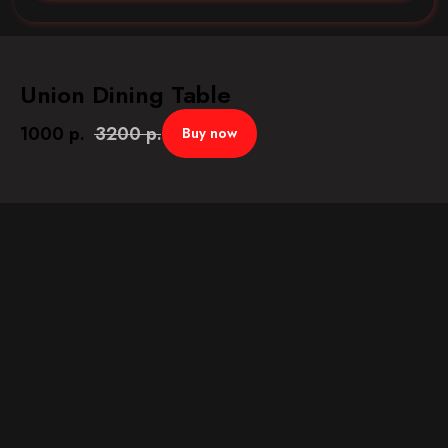
Union Dining Table
1000
р.
3200
р.
Buy now
Мойка кузова