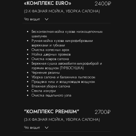
«КОМПЛЕКС EURO»
2400₽
(2-Х ФАЗНАЯ МОЙКА, УБОРКА САЛОНА)
Что входит
Бесконтактная мойка кузова низкощелочным
шампунем
Ручная мойка кузова микрофибровыми
варежками и губками
Очистка колесных арок
Мойка дверных проемов
Очистка ковров салона
Бережная сушка автомобиля микрофиброй и
горячим воздухом (ТУРБОСУШКА)
Чернение резины
Уборка салона и багажника пылесосом
Продувка ниш и воздуховодов воздухом
Влажная уборка салона
Стекла изнутри
Очистка педального узла
"КОМПЛЕКС PREMIUM"
2700₽
(3-Х ФАЗНАЯ МОЙКА, УБОРКА САЛОНА)
Что входит