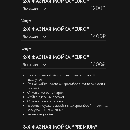
2-Х ФАЗНАЯ МОЙКА "EURO"
1200₽
Что входит
Услуга
2-Х ФАЗНАЯ МОЙКА "EURO"
1400₽
Что входит
Услуга
2-Х ФАЗНАЯ МОЙКА "EURO"
1600₽
Что входит
Бесконтактная мойка кузова низкощелочным
шампунем
Ручная мойка кузова микрофибровыми варежками и
губками
Очистка колесных арок
Мойка дверных проемов
Очистка ковров салона
Бережная сушка автомобиля микрофиброй и горячим
воздухом (ТУРБОСУШКА)
Чернение резины
Дополнительные
3-Х ФАЗНАЯ МОЙКА "PREMIUM"