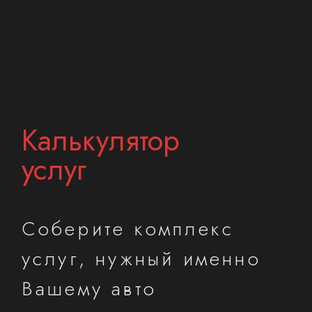
услуг, нужный именно
Вашему авто
Записаться
A|B класс
С-класс/Кроссовер