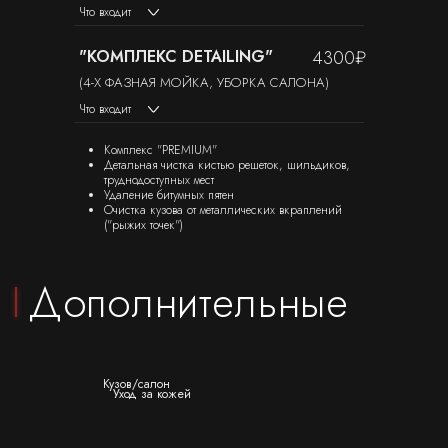
Что входит
"КОМПЛЕКС DETAILING"
4300₽
(4-Х ФАЗНАЯ МОЙКА, УБОРКА САЛОНА)
Что входит
Комплекс "PREMIUM"
Детальная чистка кистью решеток, шильдиков,
труднодоступных мест
Удаление битумных пятен
Антигравийная пленка
Шумоизоляция
Очистка кузова от металлических вкраплений
("рыжих точек")
Консультация
Кузов/салон
Уход за кожей