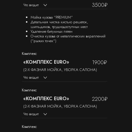
3500₽
Что входит
Мойка кузова "PREMIUM"
Детальная чистка кистью решеток,
шильдиков, труднодоступных мест
Удаление битумных пятен
Очистка кузова от металлических вкраплений
("рыжих точек")
Комплекс
«КОМПЛЕКС EURO»
1900₽
(2-Х ФАЗНАЯ МОЙКА, УБОРКА САЛОНА)
Что входит
Комплекс
«КОМПЛЕКС EURO»
2200₽
(2-Х ФАЗНАЯ МОЙКА, УБОРКА САЛОНА)
Что входит
Комплекс